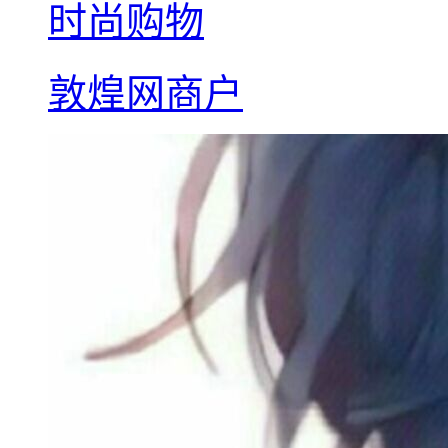
时尚购物
敦煌网商户