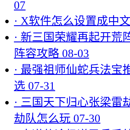
07
·
X软件怎么设置成中文
·
新三国荣耀再起开荒
阵容攻略
08-03
·
最强祖师仙蛇兵法宝
选
07-31
·
三国天下归心张梁雷
劫队怎么玩
07-30