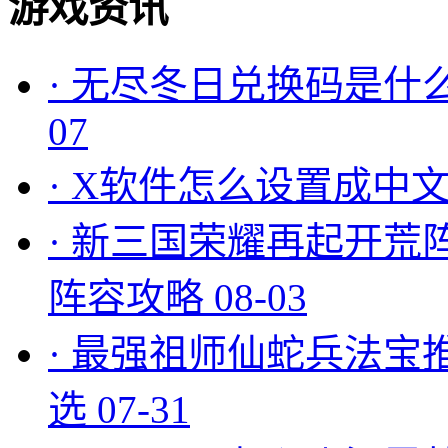
游戏资讯
·
无尽冬日兑换码是什么
07
·
X软件怎么设置成中文
·
新三国荣耀再起开荒
阵容攻略
08-03
·
最强祖师仙蛇兵法宝
选
07-31