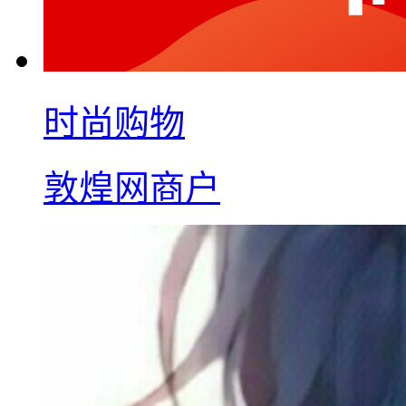
时尚购物
敦煌网商户