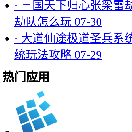
·
三国天下归心张梁雷
劫队怎么玩
07-30
·
大道仙途极道圣兵系
统玩法攻略
07-29
热门应用