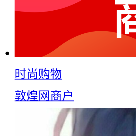
时尚购物
敦煌网商户