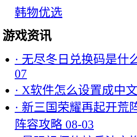
韩物优选
游戏资讯
·
无尽冬日兑换码是什么
07
·
X软件怎么设置成中文
·
新三国荣耀再起开荒
阵容攻略
08-03