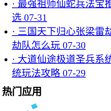
·
最强祖师仙蛇兵法宝
选
07-31
·
三国天下归心张梁雷
劫队怎么玩
07-30
·
大道仙途极道圣兵系
统玩法攻略
07-29
热门应用