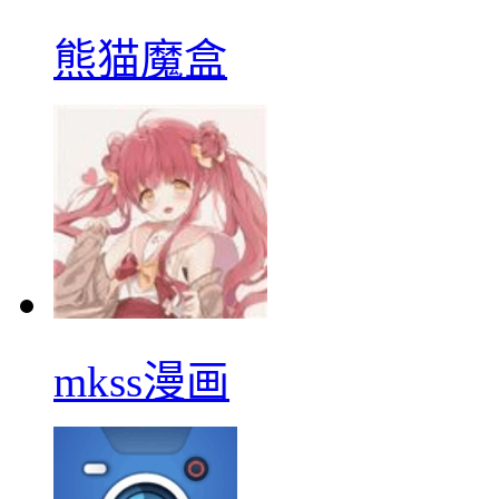
熊猫魔盒
mkss漫画