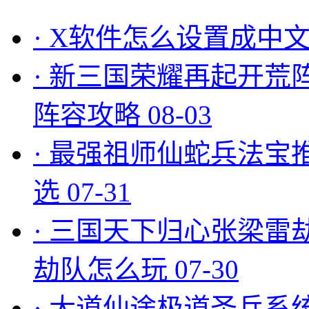
·
X软件怎么设置成中文
·
新三国荣耀再起开荒
阵容攻略
08-03
·
最强祖师仙蛇兵法宝
选
07-31
·
三国天下归心张梁雷
劫队怎么玩
07-30
·
大道仙途极道圣兵系