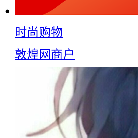
时尚购物
敦煌网商户