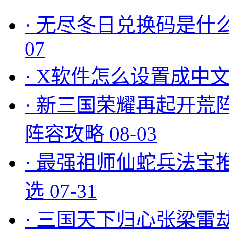
·
无尽冬日兑换码是什么
07
·
X软件怎么设置成中文
·
新三国荣耀再起开荒
阵容攻略
08-03
·
最强祖师仙蛇兵法宝
选
07-31
·
三国天下归心张梁雷