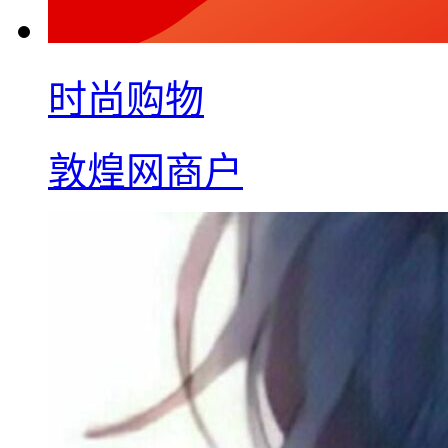
时尚购物
敦煌网商户