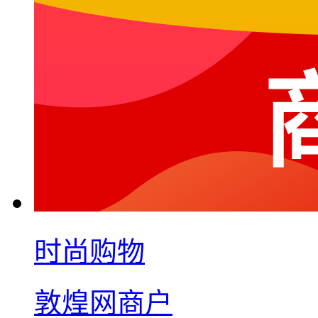
时尚购物
敦煌网商户