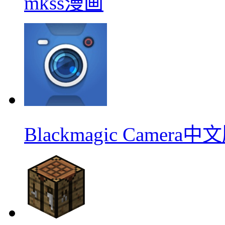
mkss漫画
Blackmagic Camera中