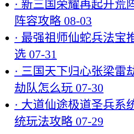
·
新三国荣耀再起开荒
阵容攻略
08-03
·
最强祖师仙蛇兵法宝
选
07-31
·
三国天下归心张梁雷
劫队怎么玩
07-30
·
大道仙途极道圣兵系
统玩法攻略
07-29