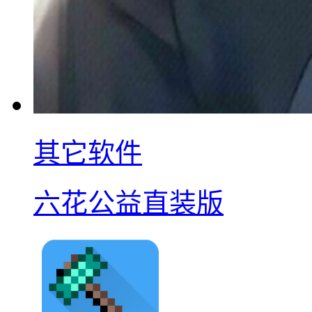
其它软件
六花公益直装版