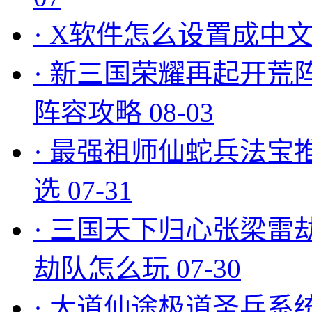
·
X软件怎么设置成中文
·
新三国荣耀再起开荒
阵容攻略
08-03
·
最强祖师仙蛇兵法宝
选
07-31
·
三国天下归心张梁雷
劫队怎么玩
07-30
·
大道仙途极道圣兵系