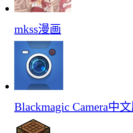
mkss漫画
Blackmagic Camera中