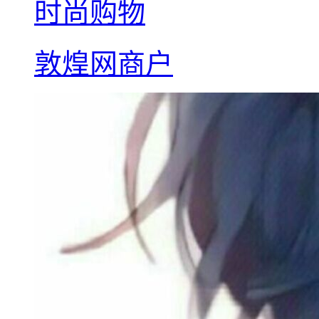
时尚购物
敦煌网商户