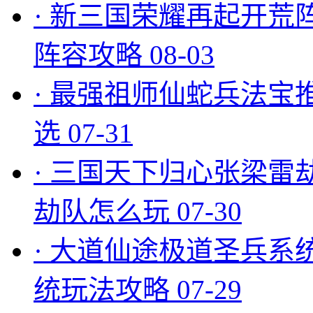
·
新三国荣耀再起开荒
阵容攻略
08-03
·
最强祖师仙蛇兵法宝
选
07-31
·
三国天下归心张梁雷
劫队怎么玩
07-30
·
大道仙途极道圣兵系
统玩法攻略
07-29