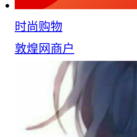
时尚购物
敦煌网商户