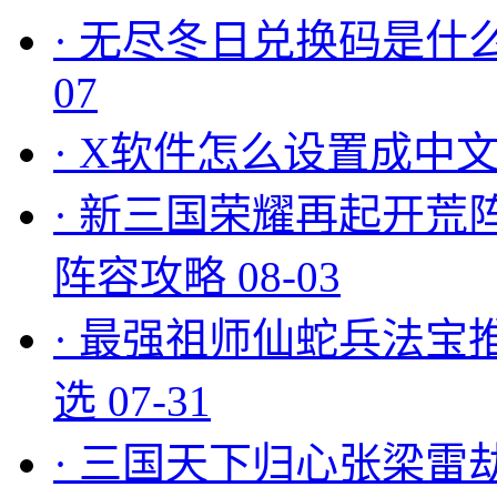
·
无尽冬日兑换码是什么
07
·
X软件怎么设置成中文
·
新三国荣耀再起开荒
阵容攻略
08-03
·
最强祖师仙蛇兵法宝
选
07-31
·
三国天下归心张梁雷