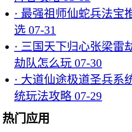
·
最强祖师仙蛇兵法宝
选
07-31
·
三国天下归心张梁雷
劫队怎么玩
07-30
·
大道仙途极道圣兵系
统玩法攻略
07-29
热门应用