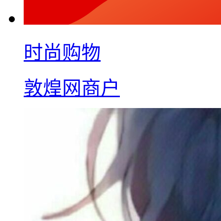
时尚购物
敦煌网商户