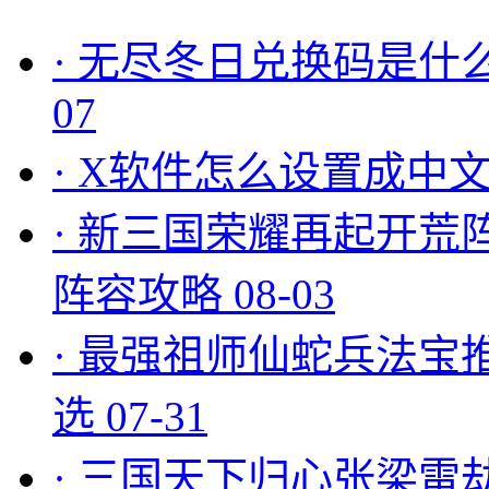
·
无尽冬日兑换码是什么
07
·
X软件怎么设置成中文
·
新三国荣耀再起开荒
阵容攻略
08-03
·
最强祖师仙蛇兵法宝
选
07-31
·
三国天下归心张梁雷