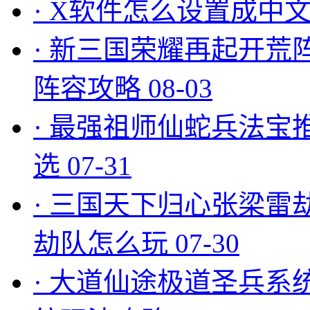
·
X软件怎么设置成中文
·
新三国荣耀再起开荒
阵容攻略
08-03
·
最强祖师仙蛇兵法宝
选
07-31
·
三国天下归心张梁雷
劫队怎么玩
07-30
·
大道仙途极道圣兵系