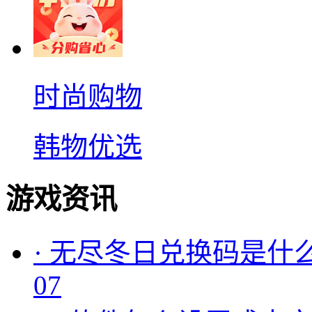
时尚购物
韩物优选
游戏资讯
·
无尽冬日兑换码是什么
07