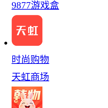
9877游戏盒
时尚购物
天虹商场