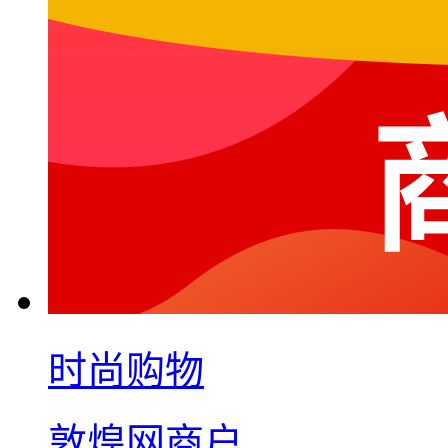
时尚购物
敦煌网商户