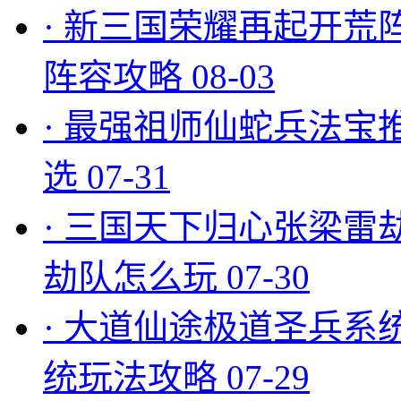
·
新三国荣耀再起开荒
阵容攻略
08-03
·
最强祖师仙蛇兵法宝
选
07-31
·
三国天下归心张梁雷
劫队怎么玩
07-30
·
大道仙途极道圣兵系
统玩法攻略
07-29