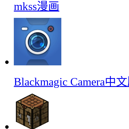
mkss漫画
Blackmagic Camera中