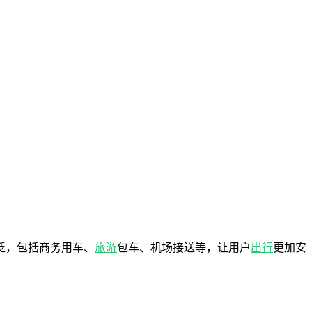
泛，包括商务用车、
旅游
包车、机场接送等，让用户
出行
更加安