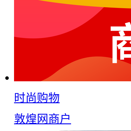
时尚购物
敦煌网商户