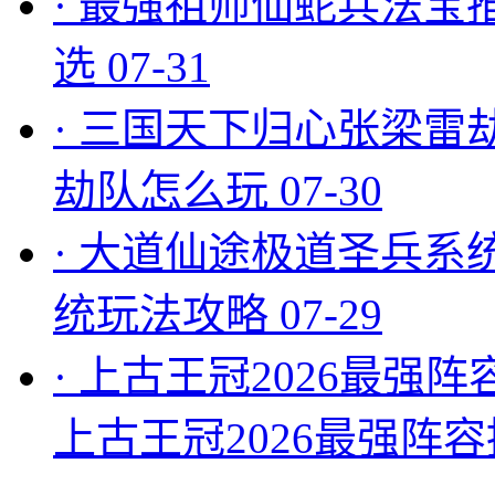
·
最强祖师仙蛇兵法宝
选
07-31
·
三国天下归心张梁雷
劫队怎么玩
07-30
·
大道仙途极道圣兵系
统玩法攻略
07-29
·
上古王冠2026最强阵
上古王冠2026最强阵