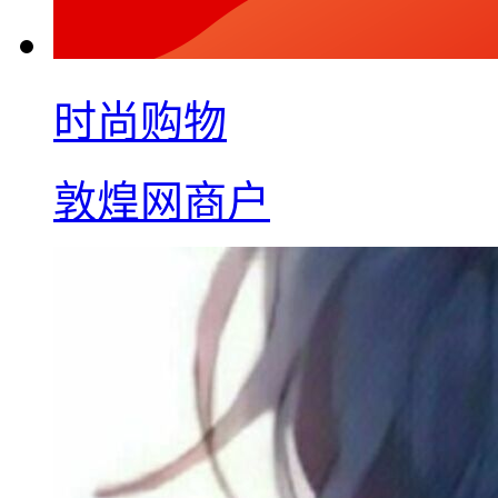
时尚购物
敦煌网商户