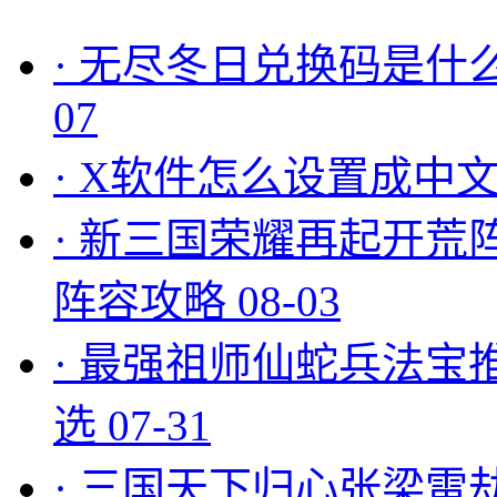
·
无尽冬日兑换码是什么
07
·
X软件怎么设置成中文
·
新三国荣耀再起开荒
阵容攻略
08-03
·
最强祖师仙蛇兵法宝
选
07-31
·
三国天下归心张梁雷