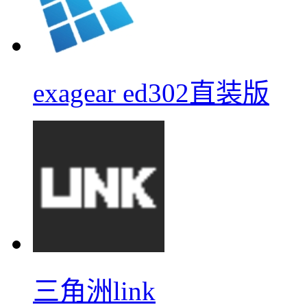
exagear ed302直装版
三角洲link