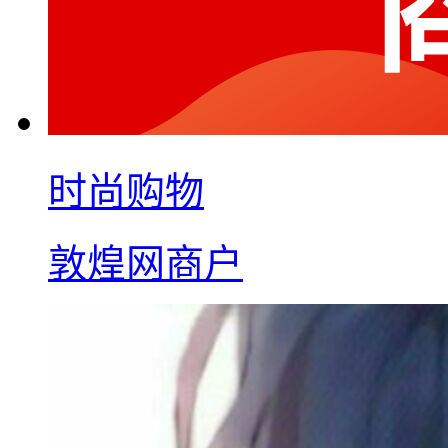
时尚购物
敦煌网商户