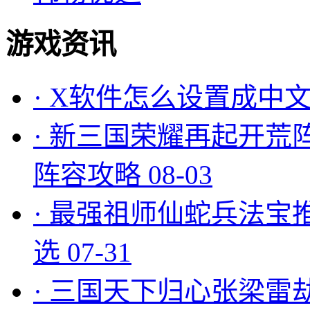
游戏资讯
·
X软件怎么设置成中文
·
新三国荣耀再起开荒
阵容攻略
08-03
·
最强祖师仙蛇兵法宝
选
07-31
·
三国天下归心张梁雷