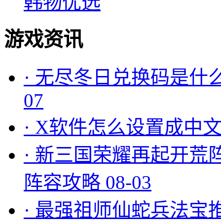
韩物优选
游戏资讯
·
无尽冬日兑换码是什么
07
·
X软件怎么设置成中文
·
新三国荣耀再起开荒
阵容攻略
08-03
·
最强祖师仙蛇兵法宝