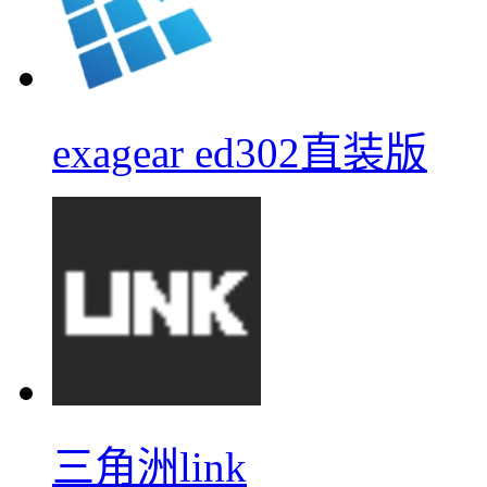
exagear ed302直装版
三角洲link