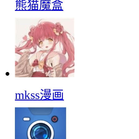
熊猫魔盒
mkss漫画