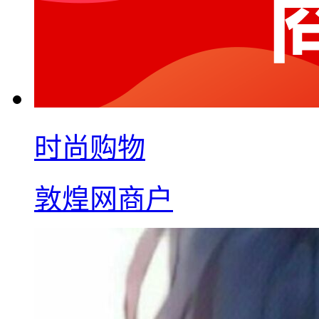
时尚购物
敦煌网商户