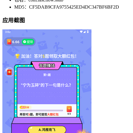
MD5：CF5DAB9CFA9755425ED4DC347BF6BF2D
应用截图