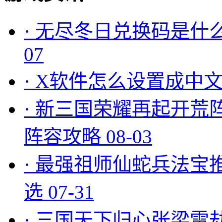
·
无尽冬日兑换码是什么
07
·
X软件怎么设置成中文
·
新三国荣耀再起开荒
阵容攻略
08-03
·
最强祖师仙蛇兵法宝
选
07-31
·
三国天下归心张梁雷