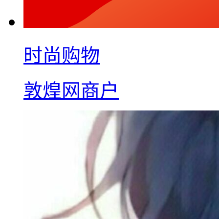
时尚购物
敦煌网商户