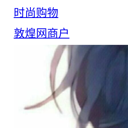
时尚购物
敦煌网商户