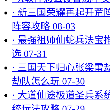
·
新三国荣耀再起开荒
阵容攻略
08-03
·
最强祖师仙蛇兵法宝
选
07-31
·
三国天下归心张梁雷
劫队怎么玩
07-30
·
大道仙途极道圣兵系
统玩法攻略
07-29