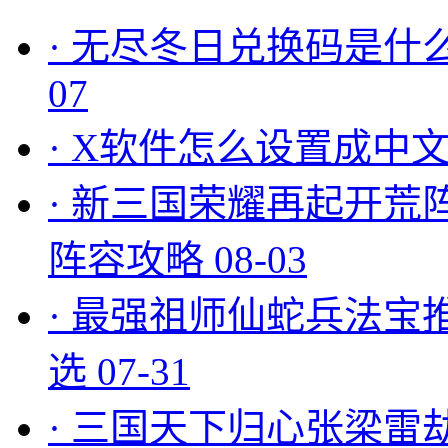
·
无尽冬日兑换码是什么
07
·
X软件怎么设置成中文
·
新三国荣耀再起开荒
阵容攻略
08-03
·
最强祖师仙蛇兵法宝
选
07-31
·
三国天下归心张梁雷