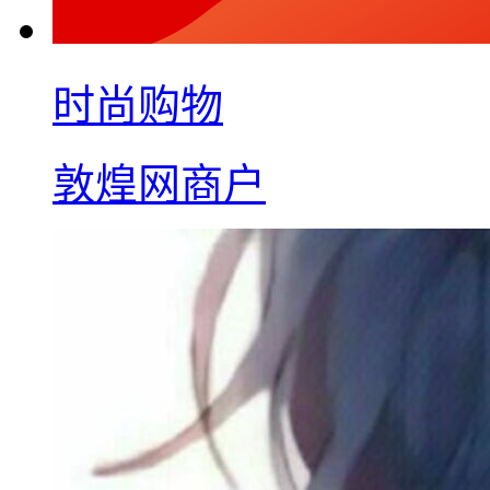
时尚购物
敦煌网商户