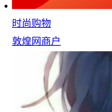
时尚购物
敦煌网商户