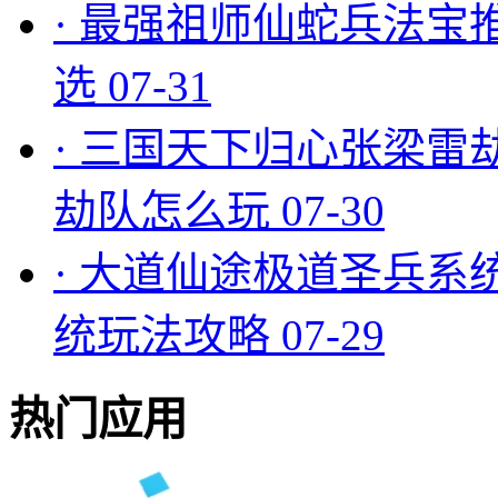
·
最强祖师仙蛇兵法宝
选
07-31
·
三国天下归心张梁雷
劫队怎么玩
07-30
·
大道仙途极道圣兵系
统玩法攻略
07-29
热门应用