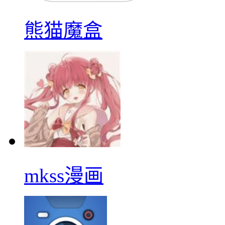
熊猫魔盒
mkss漫画