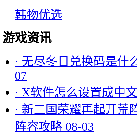
韩物优选
游戏资讯
·
无尽冬日兑换码是什么
07
·
X软件怎么设置成中文
·
新三国荣耀再起开荒
阵容攻略
08-03