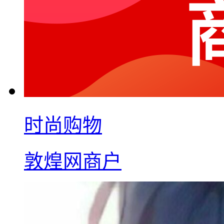
时尚购物
敦煌网商户