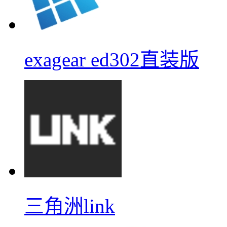
exagear ed302直装版
三角洲link