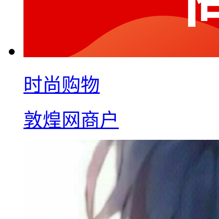
时尚购物
敦煌网商户