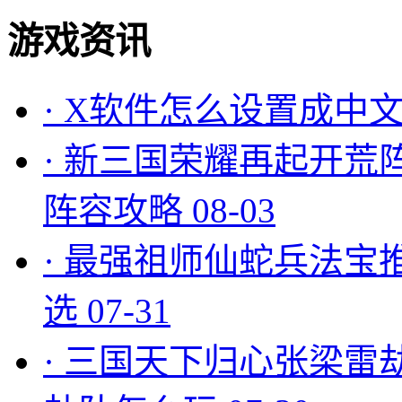
游戏资讯
·
X软件怎么设置成中文
·
新三国荣耀再起开荒
阵容攻略
08-03
·
最强祖师仙蛇兵法宝
选
07-31
·
三国天下归心张梁雷