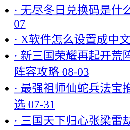
·
无尽冬日兑换码是什么
07
·
X软件怎么设置成中文
·
新三国荣耀再起开荒
阵容攻略
08-03
·
最强祖师仙蛇兵法宝
选
07-31
·
三国天下归心张梁雷