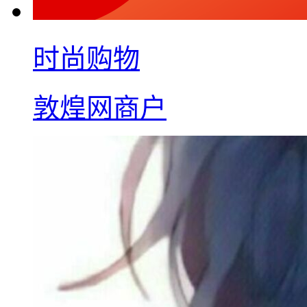
时尚购物
敦煌网商户