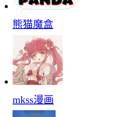
熊猫魔盒
mkss漫画