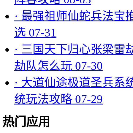
·
最强祖师仙蛇兵法宝
选
07-31
·
三国天下归心张梁雷
劫队怎么玩
07-30
·
大道仙途极道圣兵系
统玩法攻略
07-29
热门应用