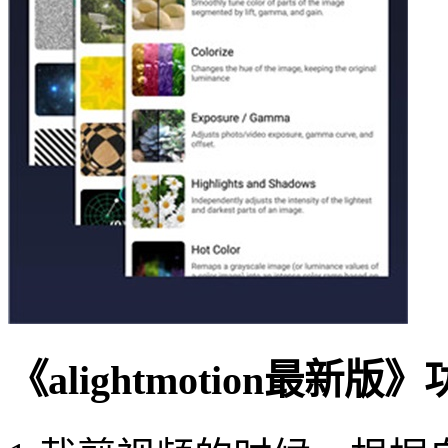
《alightmotion最新