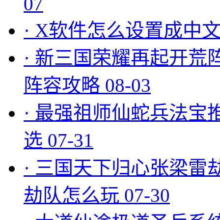
07
·
X软件怎么设置成中文
·
新三国荣耀再起开荒
阵容攻略
08-03
·
最强祖师仙蛇兵法宝
选
07-31
·
三国天下归心张梁雷
劫队怎么玩
07-30