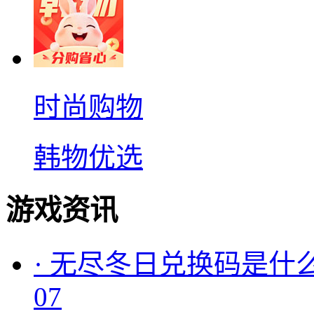
时尚购物
韩物优选
游戏资讯
·
无尽冬日兑换码是什么
07