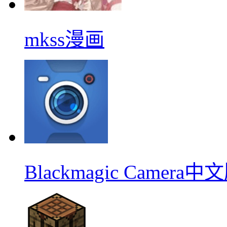
mkss漫画
Blackmagic Camera中