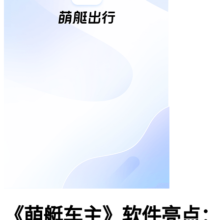
《萌艇车主》软件亮点：