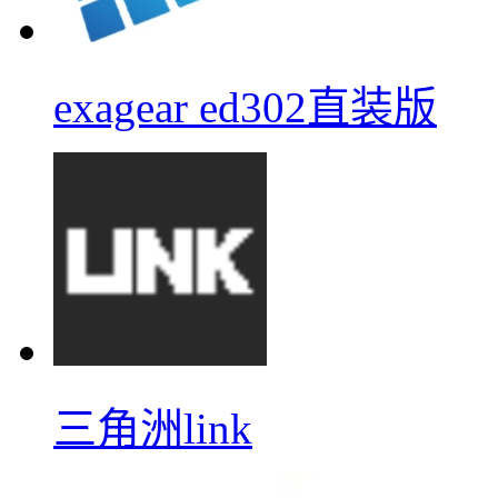
exagear ed302直装版
三角洲link