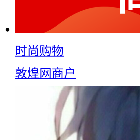
时尚购物
敦煌网商户