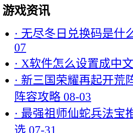
游戏资讯
·
无尽冬日兑换码是什么
07
·
X软件怎么设置成中文
·
新三国荣耀再起开荒
阵容攻略
08-03
·
最强祖师仙蛇兵法宝
选
07-31