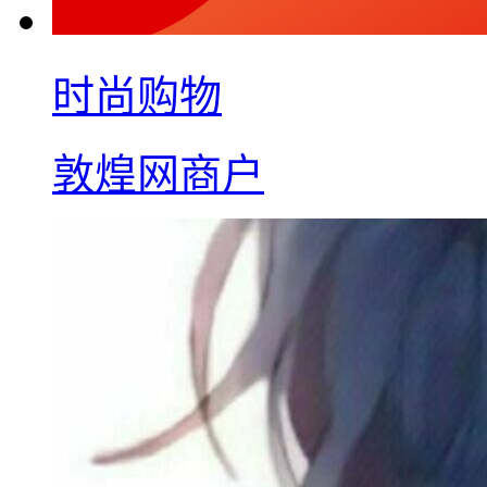
时尚购物
敦煌网商户