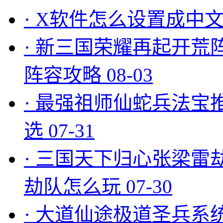
·
X软件怎么设置成中文
·
新三国荣耀再起开荒
阵容攻略
08-03
·
最强祖师仙蛇兵法宝
选
07-31
·
三国天下归心张梁雷
劫队怎么玩
07-30
·
大道仙途极道圣兵系