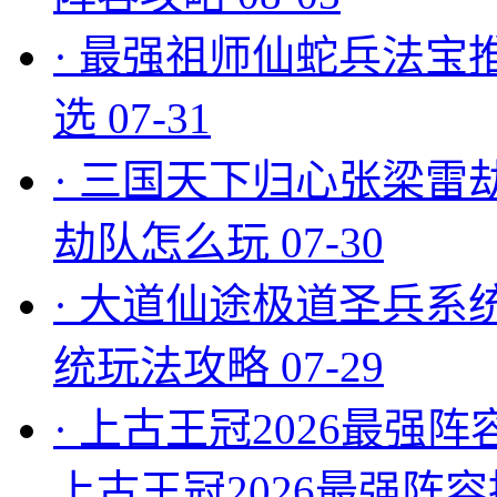
·
最强祖师仙蛇兵法宝
选
07-31
·
三国天下归心张梁雷
劫队怎么玩
07-30
·
大道仙途极道圣兵系
统玩法攻略
07-29
·
上古王冠2026最强阵
上古王冠2026最强阵