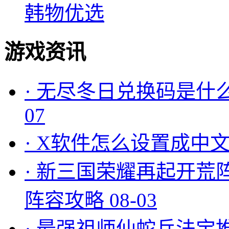
韩物优选
游戏资讯
·
无尽冬日兑换码是什么
07
·
X软件怎么设置成中文
·
新三国荣耀再起开荒
阵容攻略
08-03
·
最强祖师仙蛇兵法宝