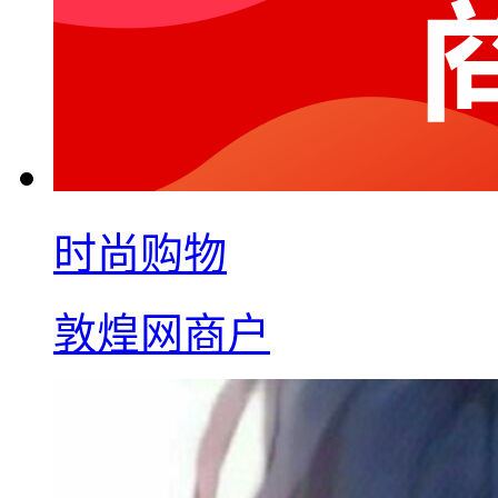
时尚购物
敦煌网商户