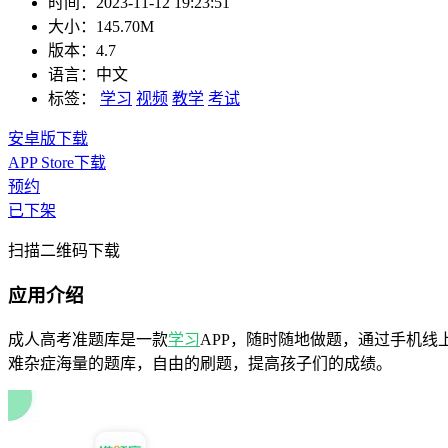
时间：
2023-11-12 19:23:51
大小：
145.70M
版本：
4.7
语言：
中文
标签：
学习
视频
教学
考试
安卓版下载
APP Store下载
预约
已下架
扫描二维码下载
应用介绍
成人高考准题库是一款
学习
APP，随时随地做题，通过手机线
难杂症海量的题库，自由的刷题，提高孩子们的成绩。