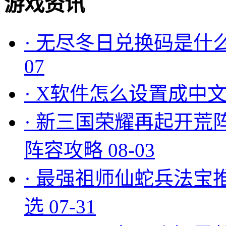
游戏资讯
·
无尽冬日兑换码是什么
07
·
X软件怎么设置成中文
·
新三国荣耀再起开荒
阵容攻略
08-03
·
最强祖师仙蛇兵法宝
选
07-31