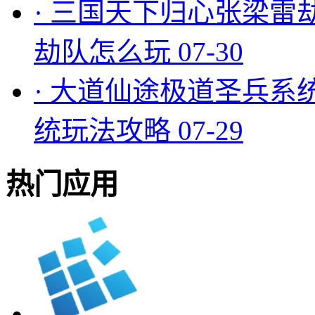
·
三国天下归心张梁雷
劫队怎么玩
07-30
·
大道仙途极道圣兵系
统玩法攻略
07-29
热门应用