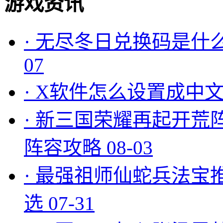
游戏资讯
·
无尽冬日兑换码是什么
07
·
X软件怎么设置成中文
·
新三国荣耀再起开荒
阵容攻略
08-03
·
最强祖师仙蛇兵法宝
选
07-31