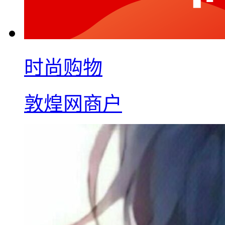
时尚购物
敦煌网商户