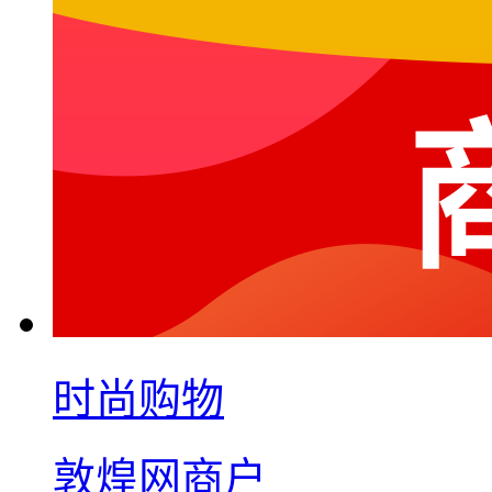
时尚购物
敦煌网商户