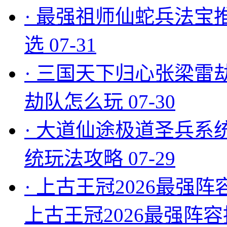
·
最强祖师仙蛇兵法宝
选
07-31
·
三国天下归心张梁雷
劫队怎么玩
07-30
·
大道仙途极道圣兵系
统玩法攻略
07-29
·
上古王冠2026最强阵
上古王冠2026最强阵