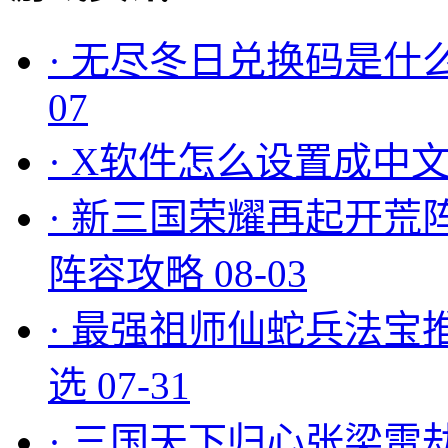
·
无尽冬日兑换码是什么
07
·
X软件怎么设置成中文
·
新三国荣耀再起开荒
阵容攻略
08-03
·
最强祖师仙蛇兵法宝
选
07-31
·
三国天下归心张梁雷