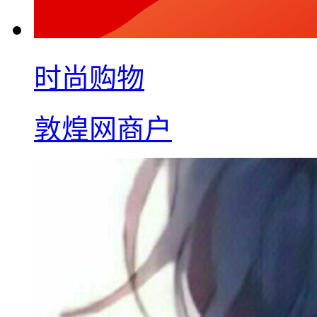
时尚购物
敦煌网商户