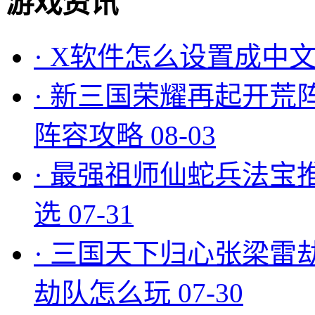
游戏资讯
·
X软件怎么设置成中文
·
新三国荣耀再起开荒
阵容攻略
08-03
·
最强祖师仙蛇兵法宝
选
07-31
·
三国天下归心张梁雷
劫队怎么玩
07-30