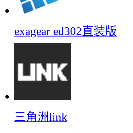
exagear ed302直装版
三角洲link