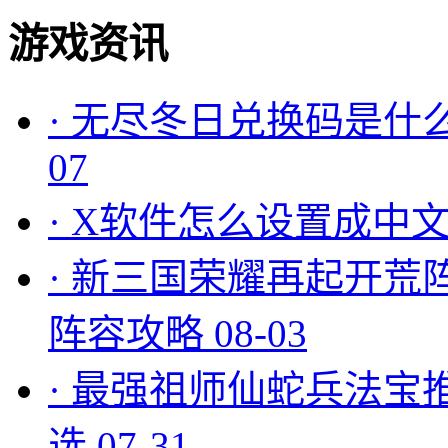
游戏资讯
·
无尽冬日兑换码是什么
07
·
X软件怎么设置成中文
·
新三国荣耀再起开荒
阵容攻略
08-03
·
最强祖师仙蛇兵法宝
选
07-31