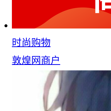
时尚购物
敦煌网商户