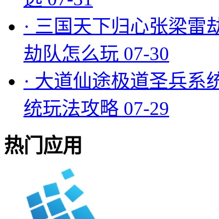
·
三国天下归心张梁雷
劫队怎么玩
07-30
·
大道仙途极道圣兵系
统玩法攻略
07-29
热门应用