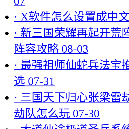
07
·
X软件怎么设置成中文
·
新三国荣耀再起开荒
阵容攻略
08-03
·
最强祖师仙蛇兵法宝
选
07-31
·
三国天下归心张梁雷
劫队怎么玩
07-30