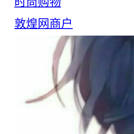
时尚购物
敦煌网商户