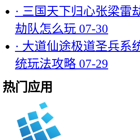
·
三国天下归心张梁雷
劫队怎么玩
07-30
·
大道仙途极道圣兵系
统玩法攻略
07-29
热门应用