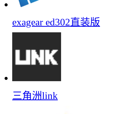
exagear ed302直装版
三角洲link