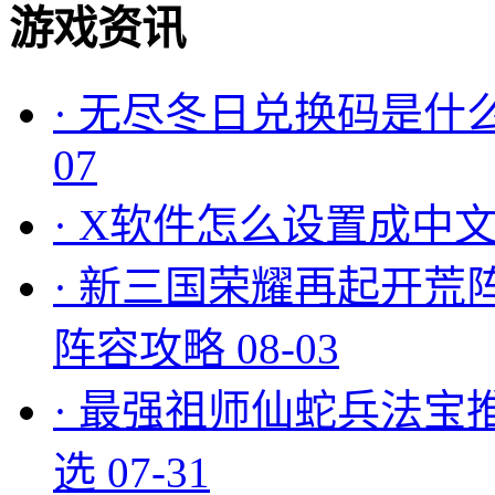
游戏资讯
·
无尽冬日兑换码是什么
07
·
X软件怎么设置成中文
·
新三国荣耀再起开荒
阵容攻略
08-03
·
最强祖师仙蛇兵法宝
选
07-31