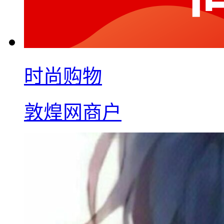
时尚购物
敦煌网商户