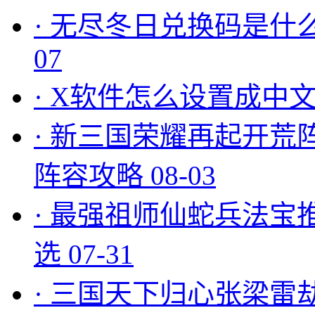
·
无尽冬日兑换码是什么
07
·
X软件怎么设置成中文
·
新三国荣耀再起开荒
阵容攻略
08-03
·
最强祖师仙蛇兵法宝
选
07-31
·
三国天下归心张梁雷