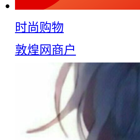
时尚购物
敦煌网商户