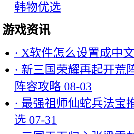
韩物优选
游戏资讯
·
X软件怎么设置成中文
·
新三国荣耀再起开荒
阵容攻略
08-03
·
最强祖师仙蛇兵法宝
选
07-31