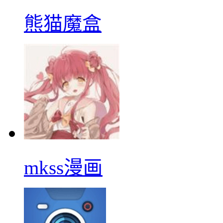
熊猫魔盒
mkss漫画