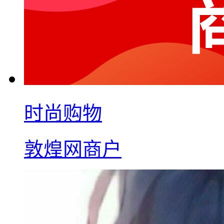
时尚购物
敦煌网商户