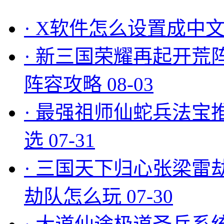
·
X软件怎么设置成中文
·
新三国荣耀再起开荒
阵容攻略
08-03
·
最强祖师仙蛇兵法宝
选
07-31
·
三国天下归心张梁雷
劫队怎么玩
07-30