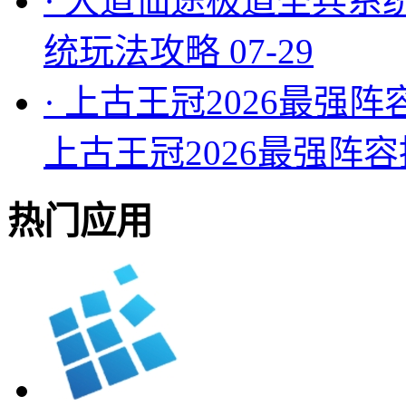
·
大道仙途极道圣兵系
统玩法攻略
07-29
·
上古王冠2026最强阵
上古王冠2026最强阵
热门应用