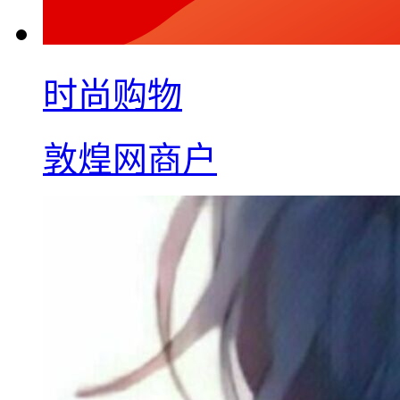
时尚购物
敦煌网商户