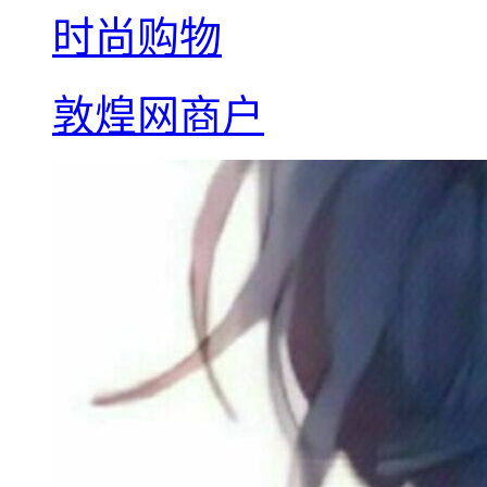
时尚购物
敦煌网商户