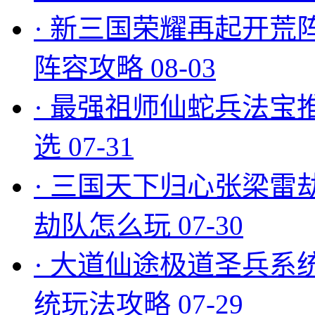
·
新三国荣耀再起开荒
阵容攻略
08-03
·
最强祖师仙蛇兵法宝
选
07-31
·
三国天下归心张梁雷
劫队怎么玩
07-30
·
大道仙途极道圣兵系
统玩法攻略
07-29