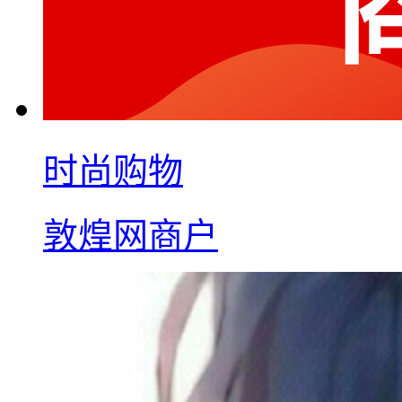
时尚购物
敦煌网商户