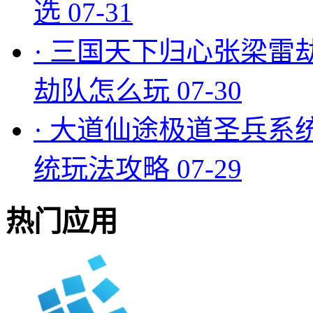
选
07-31
·
三国天下归心张梁雷
劫队怎么玩
07-30
·
大道仙途极道圣兵系
统玩法攻略
07-29
热门应用