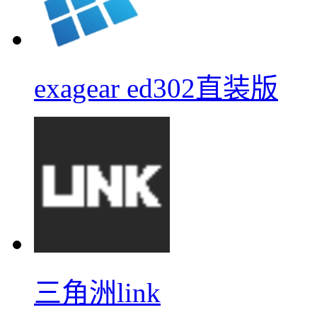
exagear ed302直装版
三角洲link