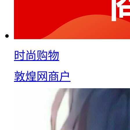
时尚购物
敦煌网商户