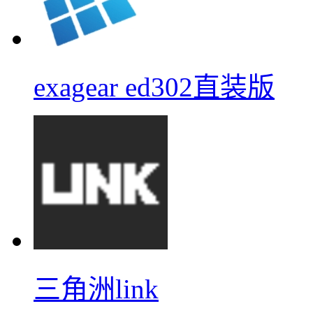
exagear ed302直装版
三角洲link