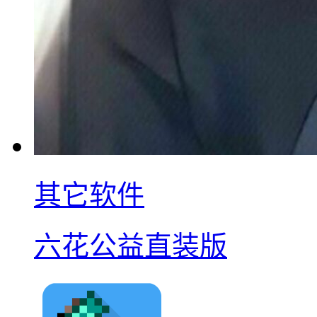
其它软件
六花公益直装版