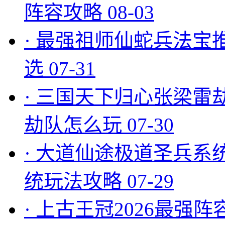
阵容攻略
08-03
·
最强祖师仙蛇兵法宝
选
07-31
·
三国天下归心张梁雷
劫队怎么玩
07-30
·
大道仙途极道圣兵系
统玩法攻略
07-29
·
上古王冠2026最强阵