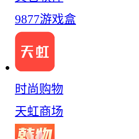
9877游戏盒
时尚购物
天虹商场