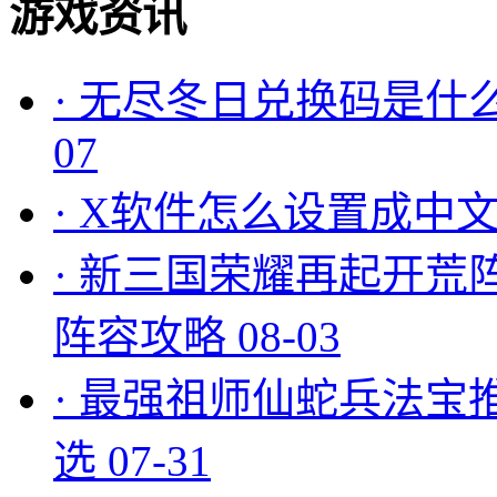
游戏资讯
·
无尽冬日兑换码是什么
07
·
X软件怎么设置成中文
·
新三国荣耀再起开荒
阵容攻略
08-03
·
最强祖师仙蛇兵法宝
选
07-31