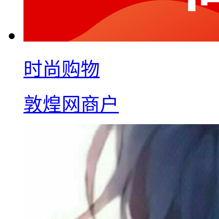
时尚购物
敦煌网商户